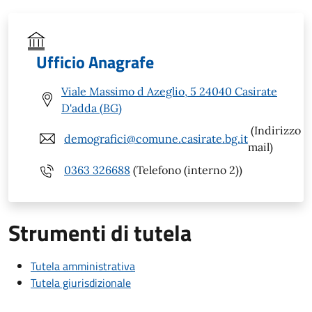
Ufficio Anagrafe
Viale Massimo d Azeglio, 5 24040 Casirate
D'adda (BG)
(Indirizzo
demografici@comune.casirate.bg.it
mail)
0363 326688
(Telefono (interno 2))
Strumenti di tutela
Tutela amministrativa
Tutela giurisdizionale