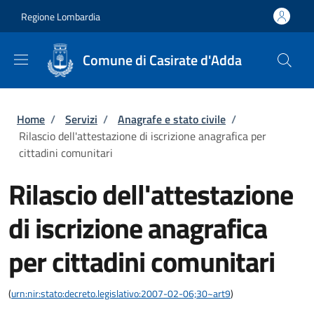
Salta al contenuto principale
Skip to footer content
Regione Lombardia
Comune di Casirate d'Adda
Briciole di pane
Home
/
Servizi
/
Anagrafe e stato civile
/
Rilascio dell'attestazione di iscrizione anagrafica per
cittadini comunitari
Rilascio dell'attestazione
di iscrizione anagrafica
per cittadini comunitari
(
urn:nir:stato:decreto.legislativo:2007-02-06;30~art9
)