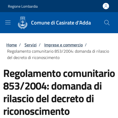
Salta al contenuto principale
Skip to footer content
Regione Lombardia
Comune di Casirate d'Adda
Briciole di pane
Home
/
Servizi
/
Imprese e commercio
/
Regolamento comunitario 853/2004: domanda di rilascio
del decreto di riconoscimento
Regolamento comunitario
853/2004: domanda di
rilascio del decreto di
riconoscimento