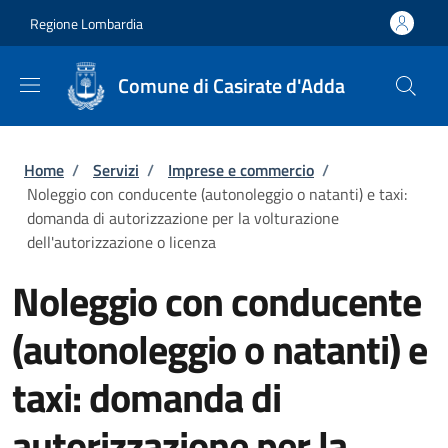
Salta al contenuto principale
Skip to footer content
Regione Lombardia
Comune di Casirate d'Adda
Briciole di pane
Home
/
Servizi
/
Imprese e commercio
/
Noleggio con conducente (autonoleggio o natanti) e taxi:
domanda di autorizzazione per la volturazione
dell'autorizzazione o licenza
Noleggio con conducente
(autonoleggio o natanti) e
taxi: domanda di
autorizzazione per la