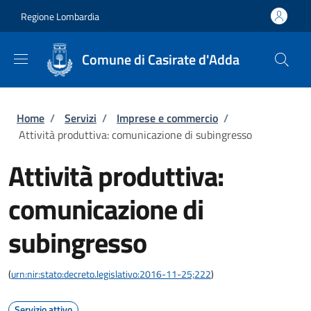
Salta al contenuto principale
Skip to footer content
Regione Lombardia
Comune di Casirate d'Adda
Briciole di pane
Home
/
Servizi
/
Imprese e commercio
/
Attività produttiva: comunicazione di subingresso
Attività produttiva:
comunicazione di
subingresso
(
urn:nir:stato:decreto.legislativo:2016-11-25;222
)
Servizio attivo