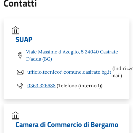
Contatti
SUAP
Viale Massimo d Azeglio, 5 24040 Casirate
D'adda (BG)
(Indirizz
ufficio.tecnico@comune.casirate.bg.it
mail)
0363 326688
(Telefono (interno 1))
Camera di Commercio di Bergamo