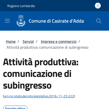
Salta al contenuto principale
Skip to footer content
Regione Lombardia
Comune di Casirate d'Adda
Briciole di pane
Home
/
Servizi
/
Imprese e commercio
/
Attività produttiva: comunicazione di subingresso
Attività produttiva:
comunicazione di
subingresso
(
urn:nir:stato:decreto.legislativo:2016-11-25;222
)
Servizio attivo