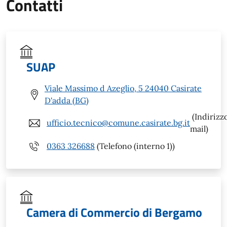
Contatti
SUAP
Viale Massimo d Azeglio, 5 24040 Casirate
D'adda (BG)
(Indirizz
ufficio.tecnico@comune.casirate.bg.it
mail)
0363 326688
(Telefono (interno 1))
Camera di Commercio di Bergamo